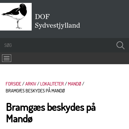
FORSIDE
ARKIV
LOKALITETER
MANDØ
BRAMGÆS BESKYDES PÅ MANDØ
Bramgæs beskydes på
Mandø