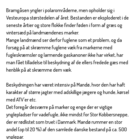
Bramgåsen yngler i polarområderne, men opholder sig i
Vesteuropa størstedelen af året. Bestanden er eksploderet i de
seneste årtier og store flokke finder føden i form af græs og
vintersæd på landmændenes marker.
Mange landmænd ser derfor fuglene som et problem, og da
forsøg på at skræmme fuglene væk fra markerne med
fugleskræmsler og larmende gaskanoner ikke har virket, har
man fået tilladelse til beskydning af de ellers fredede gæs med
henblik på at skræmme dem væk.
Beskydningen har været intensiv på Mandø, hvor den har haft
karakter af større jagter med adskillige jægere og hunde, kørsel
med ATV'er etc.
Det foregår desværre på marker og enge der er vigtige
ynglepladser for vadefugle, ikke mindst for Stor Kobbersneppe,
der er rødlistet som truet i Danmark. Mandø rummer en stor
andel (op til 20 %) af den samlede danske bestand på ca. 500
ynglepar.