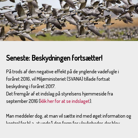
Seneste: Beskydningen fortsætter!
Bramgæs. Foto: Aage Matthiesen
På trods af den negative effekt på de ynglende vadefugle i
foråret 2016, vil Miljøministeriet (SVANA) tillade fortsat
beskydning i foråret 2017.
Det fremgår af et indslag på styrelsens hjemmeside fra
september 2016 (
klik her for at se indslaget
).
Man meddeler dog, at man vil sætte ind med øget information og
kontrol for bl.a. at undgå den form for ulovligheder, der blev
politianmeldt i foråret 2016.