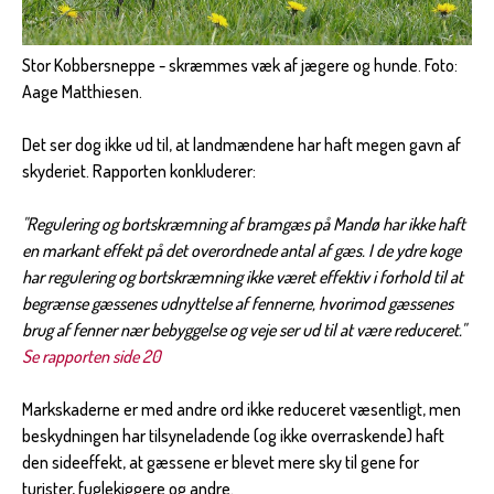
Stor Kobbersneppe - skræmmes væk af jægere og hunde. Foto:
Aage Matthiesen.
Det ser dog ikke ud til, at landmændene har haft megen gavn af
skyderiet. Rapporten konkluderer:
"Regulering og bortskræmning af bramgæs på Mandø har ikke haft
en markant effekt på det overordnede antal af gæs. I de ydre koge
har regulering og bortskræmning ikke været effektiv i forhold til at
begrænse gæssenes udnyttelse af fennerne, hvorimod gæssenes
brug af fenner nær bebyggelse og veje ser ud til at være reduceret."
Se rapporten side 20
Markskaderne er med andre ord ikke reduceret væsentligt, men
beskydningen har tilsyneladende (og ikke overraskende) haft
den sideeffekt, at gæssene er blevet mere sky til gene for
turister, fuglekiggere og andre.