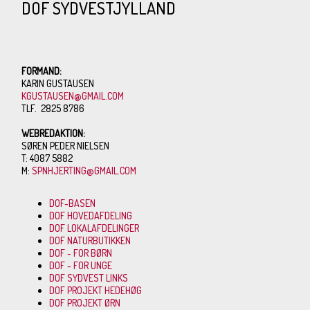
Om det er tilstrækkeligt til at undgå negative effekter på
DOF SYDVESTJYLLAND
bestanden af Stor Kobbersneppe og andre vadere, vil jo så vise
sig.
FORMAND:
KARIN GUSTAUSEN
KGUSTAUSEN@GMAIL.COM
TLF. 2825 8786
WEBREDAKTION:
SØREN PEDER NIELSEN
T: 4087 5882
M:
SPNHJERTING@GMAIL.COM
DOF-BASEN
DOF HOVEDAFDELING
DOF LOKALAFDELINGER
DOF NATURBUTIKKEN
DOF - FOR BØRN
DOF - FOR UNGE
DOF SYDVEST LINKS
DOF PROJEKT HEDEHØG
DOF PROJEKT ØRN