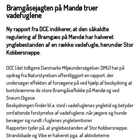
Bramgåsejagten på Mandø truer
vadefuglene
Ny rapport fra DCE indikerer, at den såkaldte
regulering af Bramgæs på Mandø har halveret
ynglebestanden af en række vadefugle, herunder Stor
Kobbersneppe.
DCE (det tidligere Danmarks Miljøundersøgelser, DMU) har på
opdrag fra Naturstyrelsen offentliggjort en rapport, der
undersøger effekten af forsøgene på ved hjælp af beskydning at
bortskræmme de store Bramgåseflokke på Mandø og ved
Sneum Digesø.
Beskydningen finder bl.a. sted i vadefuglenes yngletid og betyder
omfattende forstyrrelse af vadefuglene, når jægere og hunde
bevæger sig rundt i fuglenes yngleterritorier.
Rapporten tyder på, at ynglebestanden af Stor Kobbersneppe,
Strandskade og Vibe er halveret pga. af aktiviteterne.