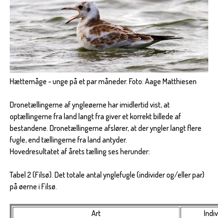
Hættemåge - unge på et par måneder. Foto: Aage Matthiesen
Dronetællingerne af yngleøerne har imidlertid vist, at
optællingerne fra land langt fra giver et korrekt billede af
bestandene. Dronetællingerne afslører, at der yngler langt flere
fugle, end tællingerne fra land antyder.
Hovedresultatet af årets tælling ses herunder:
Tabel 2 (Filsø). Det totale antal ynglefugle (individer og/eller par)
på øerne i Filsø.
Art
Indiv