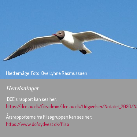
Hættemåge. Foto: Ove Lyhne Rasmussaen
Henvisninger
DCE's rapport kan ses her:
https://dce.au.dk/fileadmin/dce.au.dk/Udgivelser/Notatet_2020/
Årsrapporterne fra Filsøgruppen kan ses her:
https://www.dofsydvest.dk/filso