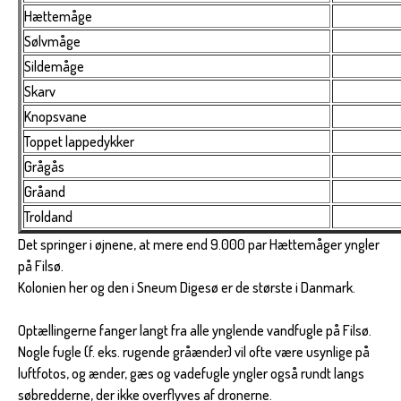
Hættemåge
Sølvmåge
Sildemåge
Skarv
Knopsvane
Toppet lappedykker
Grågås
Gråand
Troldand
Det springer i øjnene, at mere end 9.000 par Hættemåger yngler
på Filsø.
Kolonien her og den i Sneum Digesø er de største i Danmark.
Optællingerne fanger langt fra alle ynglende vandfugle på Filsø.
Nogle fugle (f. eks. rugende gråænder) vil ofte være usynlige på
luftfotos, og ænder, gæs og vadefugle yngler også rundt langs
søbredderne, der ikke overflyves af dronerne.